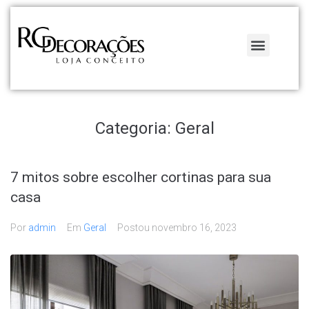
QUEM SOMOS
HUNTER DOUGLAS
Categoria:
Geral
7 mitos sobre escolher cortinas para sua
casa
Por
admin
Em
Geral
Postou
novembro 16, 2023