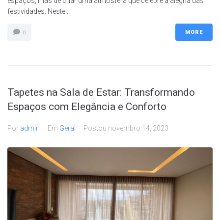
espaços, mas de criar uma atmosfera que celebre a alegria das
festividades. Neste...
MORE
0
Tapetes na Sala de Estar: Transformando
Espaços com Elegância e Conforto
Por
admin
Em
Geral
Postou
novembro 14, 2023